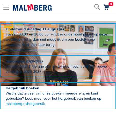
0
Zoek
Wi
Onderhoud dinsdag 11 augustus
Tussen 08:00 en 10:00 uur vindt er onderhoud plaats op deze
webshop. Het is dan niet mogelijk om een bestelling te
plaatsen. Keer dan later terug.
Schooljaar 2026-2027
Let op! Vanaf 1 mei zijn alle bestellingen voor voor het nieuwe
schooljaar 2026-2027.
Hergebruik boeken
Wist je dat je veel van onze boeken meerdere jaren kunt
gebruiken? Lees meer over het hergebruik van boeken op
malmberg.nl/hergebruik
.