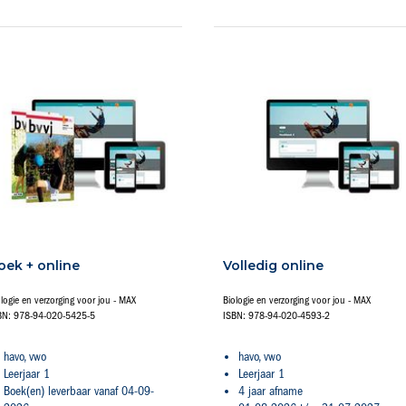
oek + online
Volledig online
ologie en verzorging voor jou - MAX
Biologie en verzorging voor jou - MAX
BN: 978-94-020-5425-5
ISBN: 978-94-020-4593-2
havo, vwo
havo, vwo
Leerjaar 1
Leerjaar 1
Boek(en) leverbaar vanaf 04-09-
4 jaar afname