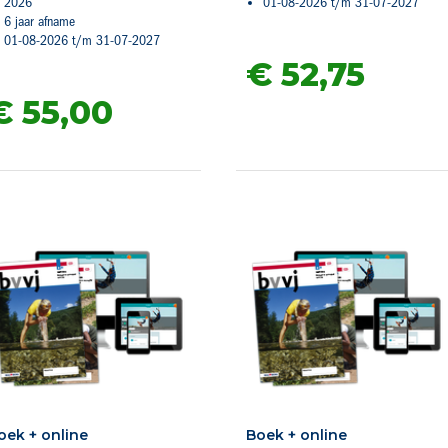
2026
01-08-2026 t/m 31-07-2027
6 jaar afname
01-08-2026 t/m 31-07-2027
€ 52,
75
€ 55,
00
oek + online
Boek + online