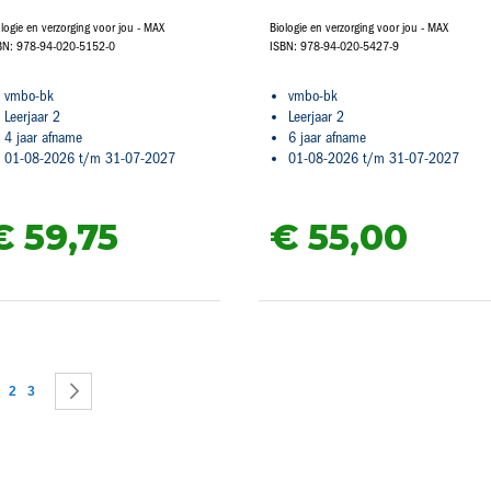
ologie en verzorging voor jou - MAX
Biologie en verzorging voor jou - MAX
BN: 978-94-020-5152-0
ISBN: 978-94-020-5427-9
vmbo-bk
vmbo-bk
Leerjaar 2
Leerjaar 2
4 jaar afname
6 jaar afname
01-08-2026 t/m 31-07-2027
01-08-2026 t/m 31-07-2027
€ 59,
75
€ 55,
00
agina
 lees momenteel pagina
Pagina
Pagina
Pagina
Volgende
2
3