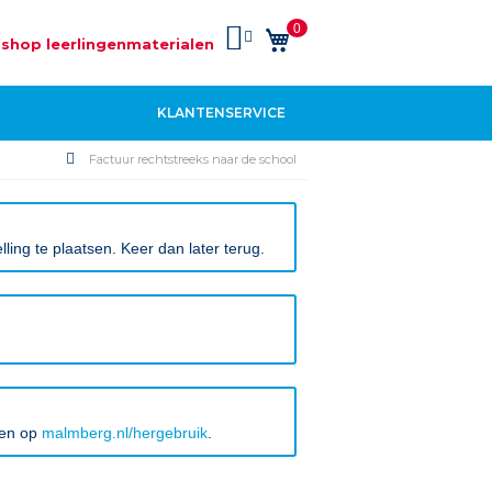
0
Winkelwagen
shop leerlingenmaterialen
KLANTENSERVICE
Factuur rechtstreeks naar de school
ing te plaatsen. Keer dan later terug.
ken op
malmberg.nl/hergebruik
.