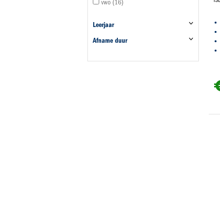
vwo
16
Leerjaar
Afname duur