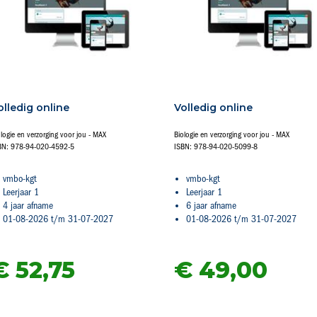
olledig online
Volledig online
ologie en verzorging voor jou - MAX
Biologie en verzorging voor jou - MAX
BN: 978-94-020-4592-5
ISBN: 978-94-020-5099-8
vmbo-kgt
vmbo-kgt
Leerjaar 1
Leerjaar 1
4 jaar afname
6 jaar afname
01-08-2026 t/m 31-07-2027
01-08-2026 t/m 31-07-2027
€ 52,
75
€ 49,
00