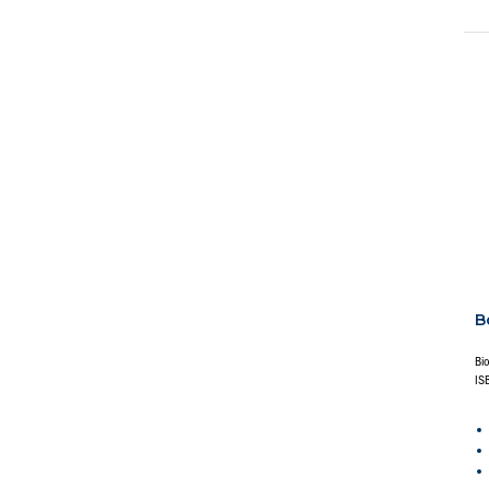
B
Bi
IS