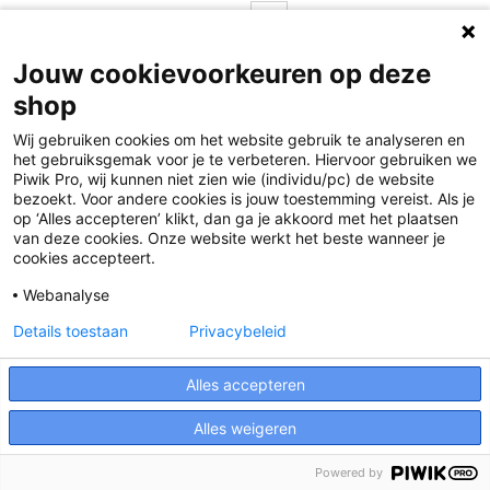
Pagina
U lees momenteel pagina
Pagina
Pagina
Volgende
1
2
Jouw cookievoorkeuren op deze
shop
Wij gebruiken cookies om het website gebruik te analyseren en
het gebruiksgemak voor je te verbeteren. Hiervoor gebruiken we
Piwik Pro, wij kunnen niet zien wie (individu/pc) de website
bezoekt. Voor andere cookies is jouw toestemming vereist. Als je
op ‘Alles accepteren’ klikt, dan ga je akkoord met het plaatsen
van deze cookies. Onze website werkt het beste wanneer je
Disclaimer
cookies accepteert.
Privacy
Webanalyse
Algemene voorwaarden
Details toestaan
Privacybeleid
Cookies
Alles accepteren
Responsible Disclosure Statement
Alles weigeren
Powered by