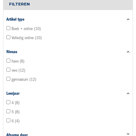
FILTEREN
Artikel type
Boek + online
10
Volledig online
10
Niveau
havo
8
vwo
12
gymnasium
12
Leerjaar
4
8
5
8
6
4
Afname duur