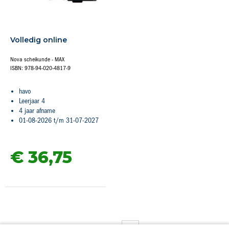
Volledig online
Nova scheikunde - MAX
ISBN: 978-94-020-4817-9
havo
Leerjaar 4
4 jaar afname
01-08-2026 t/m 31-07-2027
€ 36,
75
Pagina
U lees momenteel pagina
Pagina
Pagina
Pagina
Volgende