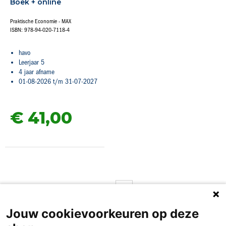
Boek + online
Praktische Economie - MAX
ISBN: 978-94-020-7118-4
havo
Leerjaar 5
4 jaar afname
01-08-2026 t/m 31-07-2027
€ 41,
00
Pagina
U lees momenteel pagina
Pagina
Pagina
Volgende
1
2
Jouw cookievoorkeuren op deze