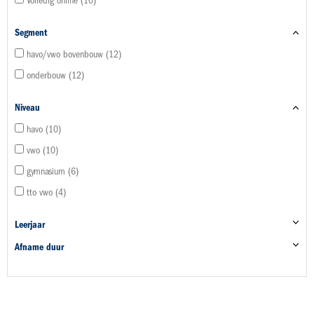
Volledig online
10
Segment
havo/vwo bovenbouw
12
onderbouw
12
Niveau
havo
10
vwo
10
gymnasium
6
tto vwo
4
Leerjaar
Afname duur