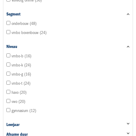
Volledig online
36
Segment
onderbouw
48
vmbo bovenbouw
24
Niveau
vmbo-b
16
vmbo-k
24
vmbo-g
16
vmbo-t
24
havo
20
vwo
20
gymnasium
12
Leerjaar
Afname duur