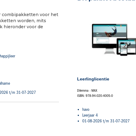
oor combipakketten voor het
kketten worden, mits
jk hieronder voor de
happijleer
Leerlinglicentie
 afname
Dilemma - MAX
2026 t/m 31-07-2027
ISBN: 978-94-020-4005-0
havo
Leerjaar 4
01-08-2026 t/m 31-07-2027