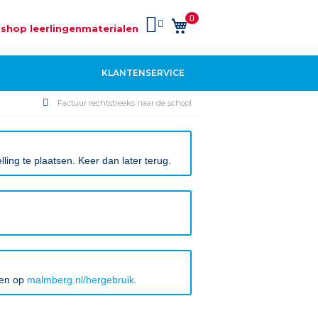
0
Winkelwagen
shop leerlingenmaterialen
KLANTENSERVICE
Factuur rechtstreeks naar de school
ing te plaatsen. Keer dan later terug.
ken op
malmberg.nl/hergebruik
.