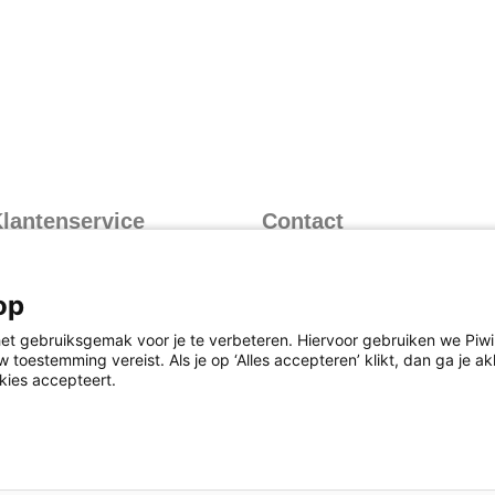
lantenservice
Contact
nformatie over inloggen
Contactformulier
nformatie over leveren
073 628 8766
op
(bereikbaar op werkdagen
nformatie over retourneren
van 8.30 uur tot 17.00 uur)
et gebruiksgemak voor je te verbeteren. Hiervoor gebruiken we Piwik
eelgestelde vragen
 toestemming vereist. Als je op ‘Alles accepteren’ klikt, dan ga je 
kies accepteert.
oorwaarden
Cookies
Responsible Disclosure Statement