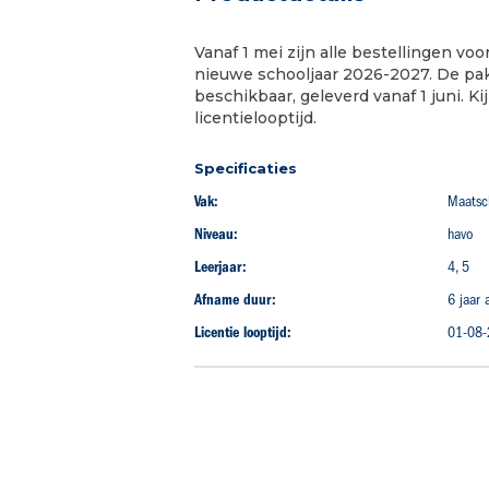
begin
van
Vanaf 1 mei zijn alle bestellingen v
de
nieuwe schooljaar 2026-2027. De pa
afbeeldingen-
beschikbaar, geleverd vanaf 1 juni. Ki
gallerij
licentielooptijd.
Specificaties
Vak:
Maatsc
Niveau:
havo
Leerjaar:
4, 5
Afname duur:
6 jaar
Licentie looptijd:
01-08-