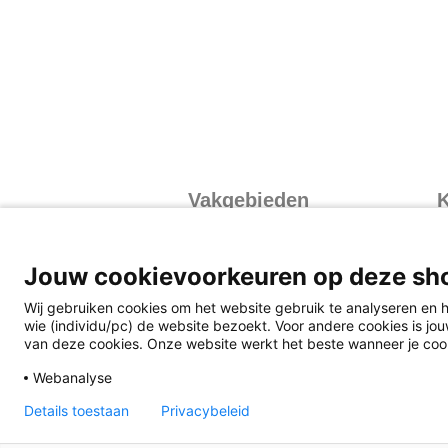
Vakgebieden
K
Exacte vakken
I
Mens en Maatschappij
I
Jouw cookievoorkeuren op deze sh
Talen
I
Wij gebruiken cookies om het website gebruik te analyseren en h
V
wie (individu/pc) de website bezoekt. Voor andere cookies is jouw
van deze cookies. Onze website werkt het beste wanneer je coo
Webanalyse
Details toestaan
Privacybeleid
Disclaimer
Privacy
Algemene v