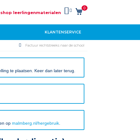
0
Winkelwagen
shop leerlingenmaterialen
KLANTENSERVICE
Factuur rechtstreeks naar de school
ing te plaatsen. Keer dan later terug.
ken op
malmberg.nl/hergebruik
.