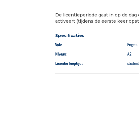
begin
van
De licentieperiode gaat in op de dag 
de
activeert (tijdens de eerste keer opst
afbeeldingen-
gallerij
Specificaties
Vak:
Engels
Niveau:
A2
Licentie looptijd:
studen