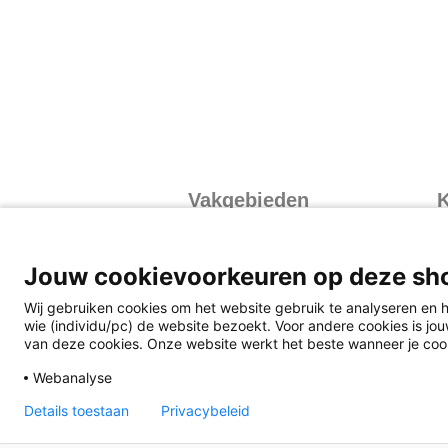
Vakgebieden
K
Exacte vakken
I
Mens en Maatschappij
I
Jouw cookievoorkeuren op deze sh
Talen
I
Wij gebruiken cookies om het website gebruik te analyseren en h
V
wie (individu/pc) de website bezoekt. Voor andere cookies is jouw
van deze cookies. Onze website werkt het beste wanneer je coo
Webanalyse
Details toestaan
Privacybeleid
Disclaimer
Privacy
Algemene v