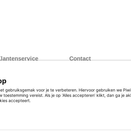
lantenservice
Contact
nformatie over inloggen
Contactformulier
nformatie over leveren
073 628 8766
op
(bereikbaar op werkdagen
nformatie over retourneren
van 8.30 uur tot 17.00 uur)
et gebruiksgemak voor je te verbeteren. Hiervoor gebruiken we Piwik
eelgestelde vragen
 toestemming vereist. Als je op ‘Alles accepteren’ klikt, dan ga je 
kies accepteert.
oorwaarden
Cookies
Responsible Disclosure Statement