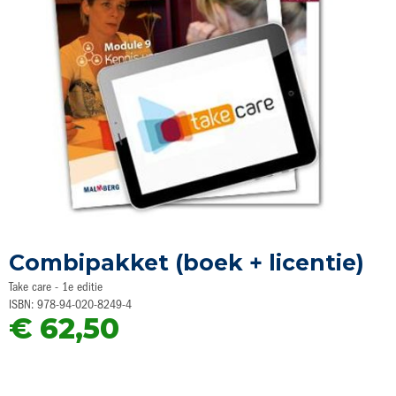
Ga
naar
Combipakket (boek + licentie)
het
begin
Take care - 1e editie
van
ISBN: 978-94-020-8249-4
de
€ 62,50
afbeeldingen-
gallerij