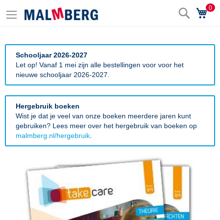
0
Zoek
Wi
Schooljaar 2026-2027
Let op! Vanaf 1 mei zijn alle bestellingen voor voor het
nieuwe schooljaar 2026-2027.
Hergebruik boeken
Wist je dat je veel van onze boeken meerdere jaren kunt
gebruiken? Lees meer over het hergebruik van boeken op
malmberg.nl/hergebruik
.
Ga
naar
het
einde
van
de
afbeeldingen-