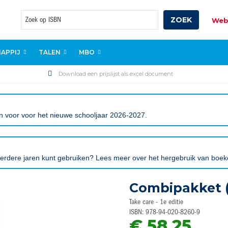
ZOEK
Web
Zoek
APPIJ
TALEN
MBO
Download een prijslijst als excel document
gen voor voor het nieuwe schooljaar 2026-2027.
eerdere jaren kunt gebruiken? Lees meer over het hergebruik van boe
Combipakket (
Take care - 1e editie
ISBN: 978-94-020-8260-9
€ 58,25