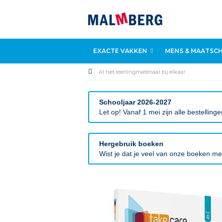
EXACTE VAKKEN
MENS & MAATSCH
Al het leerlingmateriaal bij elkaar
Schooljaar 2026-2027
Let op! Vanaf 1 mei zijn alle bestellin
Hergebruik boeken
Wist je dat je veel van onze boeken m
Ga
naar
het
einde
van