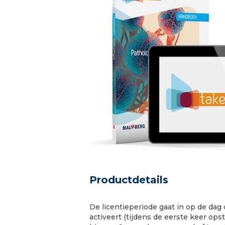
Ga
naar
Productdetails
het
begin
van
De licentieperiode gaat in op de dag 
de
activeert (tijdens de eerste keer opsta
afbeeldingen-