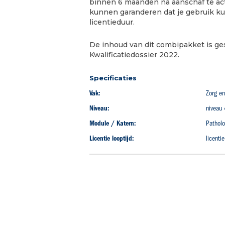
binnen 6 maanden na aanschaf te act
gallerij
kunnen garanderen dat je gebruik ku
licentieduur.
De inhoud van dit combipakket is ge
Kwalificatiedossier 2022.
Specificaties
Vak:
Zorg en
Niveau:
niveau 
Module / Katern:
Patholo
Licentie looptijd:
licent