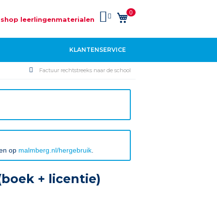
0
Winkelwagen
shop leerlingenmaterialen
KLANTENSERVICE
Factuur rechtstreeks naar de school
ken op
malmberg.nl/hergebruik
.
boek + licentie)