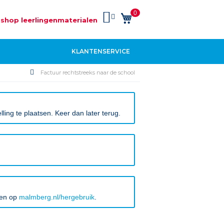
0
Winkelwagen
shop leerlingenmaterialen
KLANTENSERVICE
Factuur rechtstreeks naar de school
ing te plaatsen. Keer dan later terug.
ken op
malmberg.nl/hergebruik
.