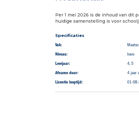
begin
van
Per 1 mei 2026 is de inhoud van dit 
de
huidige samenstelling is voor school
afbeeldingen-
gallerij
Specificaties
Vak:
Maatsc
Niveau:
havo
Leerjaar:
4, 5
Afname duur:
4 jaar
Licentie looptijd:
01-08-