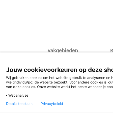
Vakgebieden
K
Exacte vakken
I
Mens en Maatschappij
I
Jouw cookievoorkeuren op deze sh
Talen
I
Wij gebruiken cookies om het website gebruik te analyseren en h
V
wie (individu/pc) de website bezoekt. Voor andere cookies is jouw
van deze cookies. Onze website werkt het beste wanneer je coo
Webanalyse
Details toestaan
Privacybeleid
Disclaimer
Privacy
Algemene v