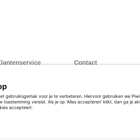
lantenservice
Contact
nformatie over inloggen
Contactformulier
nformatie over leveren
073 628 8766
op
(bereikbaar op werkdagen
nformatie over retourneren
van 8.30 uur tot 17.00 uur)
et gebruiksgemak voor je te verbeteren. Hiervoor gebruiken we Piwik
eelgestelde vragen
 toestemming vereist. Als je op ‘Alles accepteren’ klikt, dan ga je 
kies accepteert.
oorwaarden
Cookies
Responsible Disclosure Statement