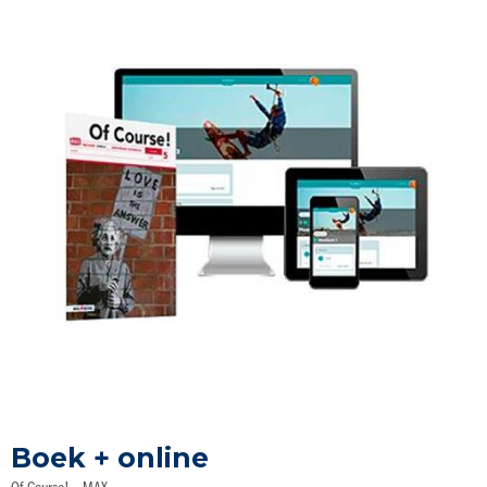
Ga
naar
Boek + online
het
begin