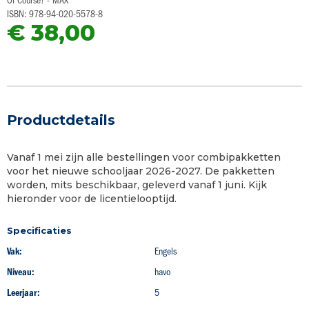
Of Course! - MAX
van
ISBN: 978-94-020-5578-8
de
€ 38,00
afbeeldingen-
gallerij
Productdetails
Vanaf 1 mei zijn alle bestellingen voor combipakketten
voor het nieuwe schooljaar 2026-2027. De pakketten
worden, mits beschikbaar, geleverd vanaf 1 juni. Kijk
hieronder voor de licentielooptijd.
Specificaties
Vak:
Engels
Niveau:
havo
Leerjaar:
5