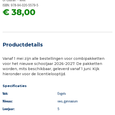
Of Course! - MAX
van
ISBN: 978-94-020-5579-5
de
€ 38,00
afbeeldingen-
gallerij
Productdetails
Vanaf 1 mei zijn alle bestellingen voor combipakketten
voor het nieuwe schooljaar 2026-2027. De pakketten
worden, mits beschikbaar, geleverd vanaf 1 juni. Kijk
hieronder voor de licentielooptijd.
Specificaties
Vak:
Engels
Niveau:
vwo, gymnasium
Leerjaar:
5