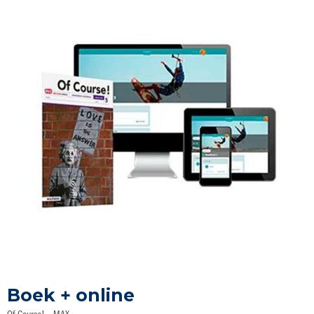
Ga
naar
Boek + online
het
begin