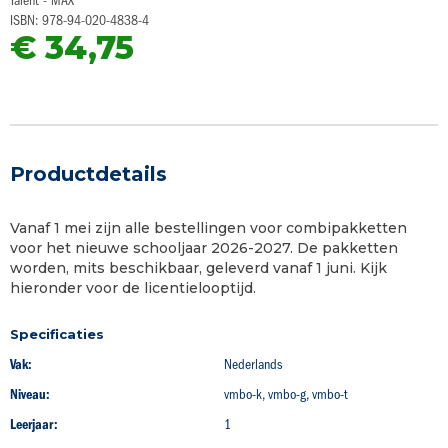
Talent - MAX
van
ISBN: 978-94-020-4838-4
de
€ 34,75
afbeeldingen-
gallerij
Productdetails
Vanaf 1 mei zijn alle bestellingen voor combipakketten
voor het nieuwe schooljaar 2026-2027. De pakketten
worden, mits beschikbaar, geleverd vanaf 1 juni. Kijk
hieronder voor de licentielooptijd.
Specificaties
Vak:
Nederlands
Niveau:
vmbo-k, vmbo-g, vmbo-t
Leerjaar:
1