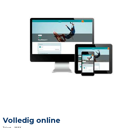
Ga
naar
Volledig online
het
begin